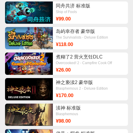
同舟共济 标准版
Ship of Fools
¥99.00
岛屿幸存者 豪华版
The Survivalists - Deluxe Edition
¥118.00
煮糊了2 营火烹饪DLC
Overcooked! 2 - Campfire Cook Off
¥26.00
神之亵渎2 豪华版
Blasphemous 2 - Deluxe Edition
¥170.00
渎神 标准版
Blasphemous
¥98.00