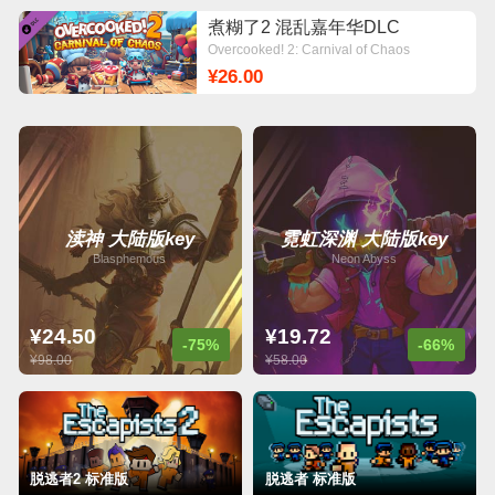
煮糊了2 混乱嘉年华DLC
Overcooked! 2: Carnival of Chaos
¥26.00
渎神 大陆版key
霓虹深渊 大陆版key
Blasphemous
Neon Abyss
¥24.50
¥19.72
-75%
-66%
¥98.00
¥58.00
脱逃者2 标准版
脱逃者 标准版