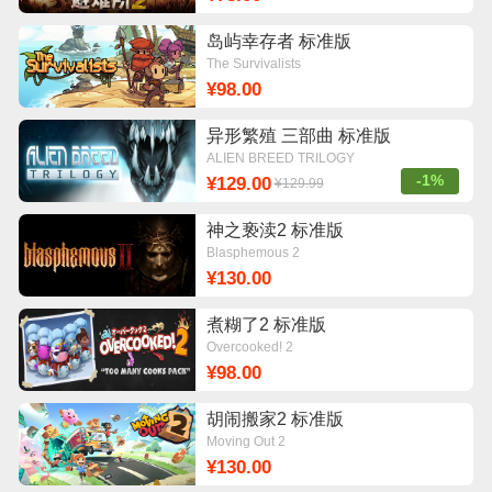
岛屿幸存者 标准版
The Survivalists
¥98.00
异形繁殖 三部曲 标准版
ALIEN BREED TRILOGY
-1%
¥129.00
¥129.99
神之亵渎2 标准版
Blasphemous 2
¥130.00
煮糊了2 标准版
Overcooked! 2
¥98.00
胡闹搬家2 标准版
Moving Out 2
¥130.00