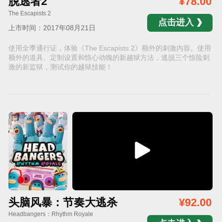
脱逃者2
¥78.00
The Escapists 2
点击进入
上市时间：2017年08月21日
使用全季通行证，体验《The Escapists 2》额外的刺激内容。使用
额外的道具、定制设置和惊心动魄的新越狱方法，逃脱三个惊险刺
激的新监狱，测试你的越狱技能！
头脑风暴：节奏大逃杀
¥92.00
Headbangers：Rhythm Royale