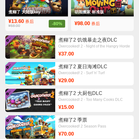
煮糊了 大陆版key
胡闹搬家 标准版
¥13.60
券后
¥98.00
-80%
券后
¥68.00
煮糊了2 饥饿暴走之夜DLC
Overcooked! 2 - Night of the Hangry Horde
¥37.00
煮糊了2 夏日海滩DLC
Overcooked! 2 - Surf 'n' Turf
¥29.00
煮糊了2 大厨包DLC
Overcooked! 2 - Too Many Cooks DLC
¥15.00
煮糊了2 季票
Overcooked! 2 Season Pass
¥70.00