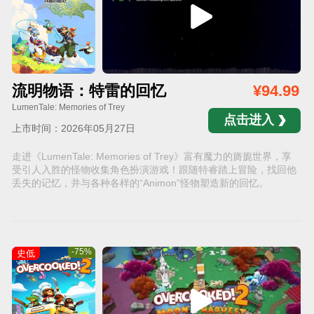
流明物语：特雷的回忆
¥94.99
LumenTale: Memories of Trey
点击进入
上市时间：2026年05月27日
走进《LumenTale: Memories of Trey》富有魔力的旖旎世界，享
受引人入胜的怪物收集角色扮演游戏！跟随特睿踏上冒险，找回他
丢失的记忆，并与各种各样的“Animon”怪物塑造新的回忆。
-75%
史低