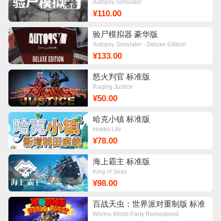
Autopsy Simulator
¥110.00
验尸模拟器 豪华版
Autopsy Simulator - Deluxe Edition
¥133.00
怒火判官 标准版
Raging Justice
¥50.00
哈克小镇 标准版
Hokko Life
¥78.00
海上霸主 标准版
King of Seas
¥98.00
百战天虫：世界派对重制版 标准
版
Worms World Party Remastered