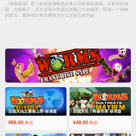
《渔帆暗涌》是一款有汹涌暗流的单人钓鱼冒险游戏。出售你的渔
获，升级船只，并在深海中挖掘出埋藏已久的秘密。探索一个神秘
的群岛，最终明白有些事情为什么还是忘掉为妙。
百战天虫之重装上阵 标准版
百战天虫：终极伤害 标准版
¥68.00
¥48.00
券后
券后