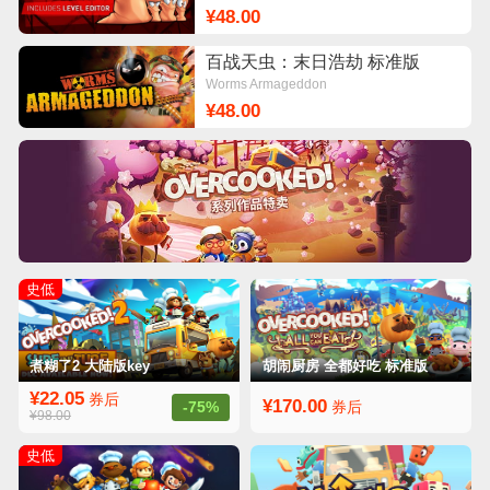
¥48.00
百战天虫：末日浩劫 标准版
Worms Armageddon
¥48.00
史低
煮糊了2 大陆版key
胡闹厨房 全都好吃 标准版
¥22.05
券后
¥170.00
-75%
券后
¥98.00
史低