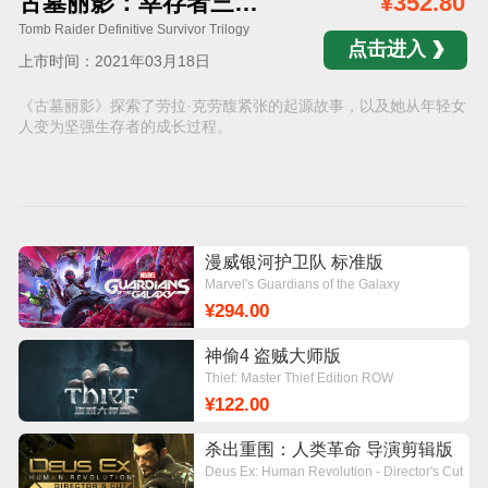
古墓丽影：幸存者三部曲
¥352.80
Tomb Raider Definitive Survivor Trilogy
点击进入
上市时间：2021年03月18日
《古墓丽影》探索了劳拉·克劳馥紧张的起源故事，以及她从年轻女
人变为坚强生存者的成长过程。
漫威银河护卫队 标准版
Marvel's Guardians of the Galaxy
¥294.00
神偷4 盗贼大师版
Thief: Master Thief Edition ROW
¥122.00
杀出重围：人类革命 导演剪辑版
标准版
Deus Ex: Human Revolution - Director's Cut