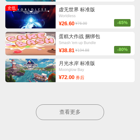
史低
虚无世界 标准版
Worldless
-65%
¥26.60
¥76.00
蛋糕大作战 捆绑包
Smash 'em up Bundle
-80%
¥38.81
¥194.88
月光水岸 标准版
Moonglow Bay
¥72.00
券后
查看更多