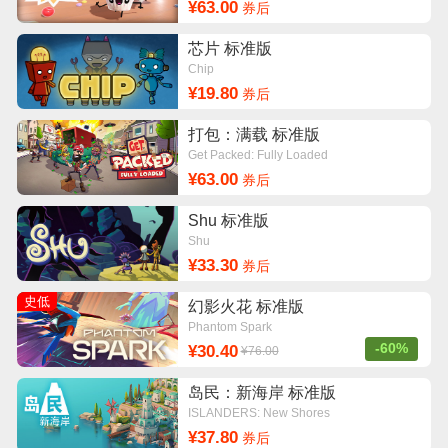
¥63.00
券后
芯片 标准版
Chip
¥19.80
券后
打包：满载 标准版
Get Packed: Fully Loaded
¥63.00
券后
Shu 标准版
Shu
¥33.30
券后
史低
幻影火花 标准版
Phantom Spark
-60%
¥30.40
¥76.00
岛民：新海岸 标准版
ISLANDERS: New Shores
¥37.80
券后