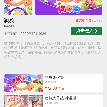
狗狗
¥73.10
¥127.50
PHOGS!
点击进入
上市时间：2020年12月03日
在“狗狗”中，你的角色是一只双头狗狗，踏上惊险的谜题之旅。狗
狗的头部连接着可伸缩的腹部，你可以通过叫喊、啃咬、弹跳一路
突破重重障碍，探索食物、睡眠和游戏三个主题世界，可选择双人
或单人模式。
狗狗 标准版
PHOGS!
¥72.00
券后
蛋糕大作战 标准版
Cake Bash