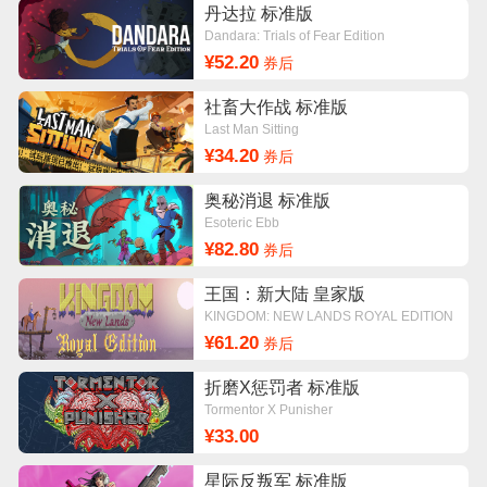
丹达拉 标准版
Dandara: Trials of Fear Edition
¥52.20
券后
社畜大作战 标准版
Last Man Sitting
¥34.20
券后
奥秘消退 标准版
Esoteric Ebb
¥82.80
券后
王国：新大陆 皇家版
KINGDOM: NEW LANDS ROYAL EDITION
¥61.20
券后
折磨X惩罚者 标准版
Tormentor X Punisher
¥33.00
星际反叛军 标准版