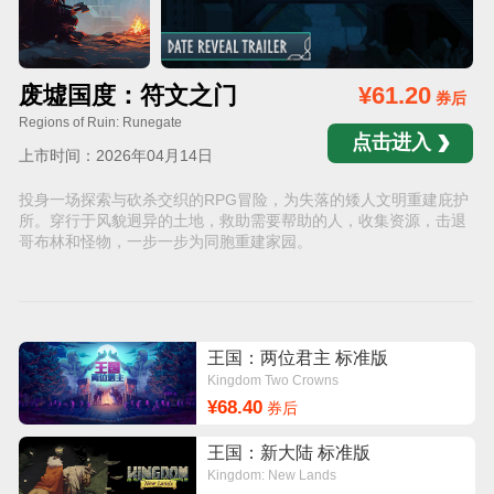
废墟国度：符文之门
¥61.20
券后
Regions of Ruin: Runegate
点击进入
上市时间：2026年04月14日
投身一场探索与砍杀交织的RPG冒险，为失落的矮人文明重建庇护
所。穿行于风貌迥异的土地，救助需要帮助的人，收集资源，击退
哥布林和怪物，一步一步为同胞重建家园。
王国：两位君主 标准版
Kingdom Two Crowns
¥68.40
券后
王国：新大陆 标准版
Kingdom: New Lands