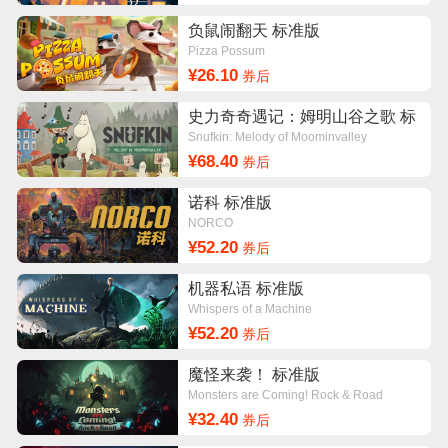
负鼠闹翻天 标准版
Pizza Possum
¥26.10
券后
史力奇奇遇记：姆明山谷之歌 标
准版
Snufkin: Melody of Moominvalley
¥68.40
券后
诺科 标准版
NORCO
¥52.20
券后
机器私语 标准版
Whispers of a Machine
¥52.20
券后
魔怪来袭！ 标准版
Monsters are Coming! Rock & Road
¥32.40
券后