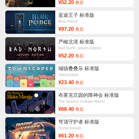
¥52.20
券后
蓝途王子 标准版
Blue Prince
¥97.20
券后
严峻北境 标准版
Bad North: Jotunn Edition
¥52.20
券后
城镇叠叠乐 标准版
Townscaper
¥23.40
券后
布莱克庄园的降神会 标准版
The Séance of Blake Manor
¥68.40
券后
穹顶守护者 标准版
Dome Keeper
¥61.20
券后