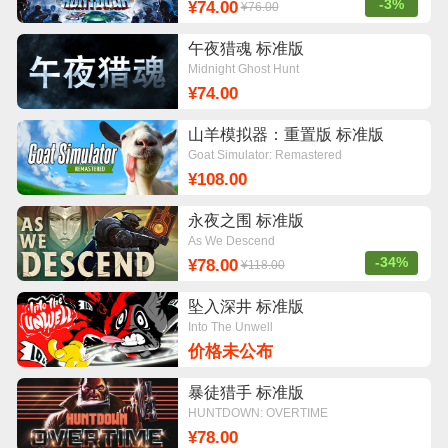
-3%
¥74.00
¥76.00
午夜猎魂 标准版
Midnight Ghost Hunt
¥74.00
山羊模拟器：重置版 标准版
Goat Simulator: Remastered
¥108.00
永夜之围 标准版
As We Descend
-34%
¥78.00
¥118.00
坠入深井 标准版
Into The Unwell
价格未公布
暴徒猎手 标准版
HUNTDOWN: OVERTIME
¥78.00