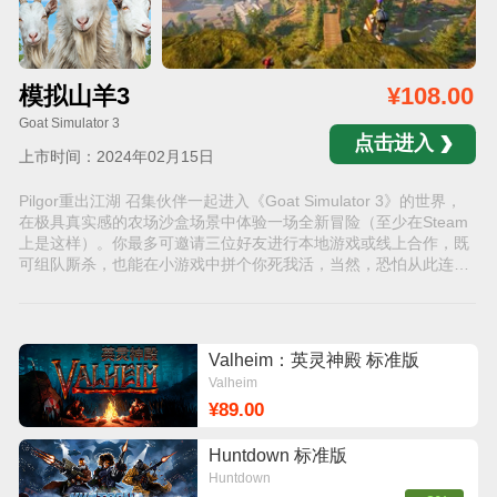
模拟山羊3
¥108.00
Goat Simulator 3
点击进入
上市时间：2024年02月15日
Pilgor重出江湖 召集伙伴一起进入《Goat Simulator 3》的世界，
在极具真实感的农场沙盒场景中体验一场全新冒险（至少在Steam
上是这样）。你最多可邀请三位好友进行本地游戏或线上合作，既
可组队厮杀，也能在小游戏中拼个你死我活，当然，恐怕从此连朋
友都没得做。
Valheim：英灵神殿 标准版
Valheim
¥89.00
Huntdown 标准版
Huntdown