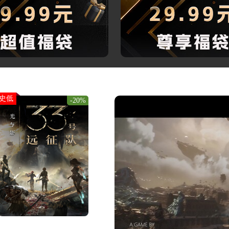
史低
-20%