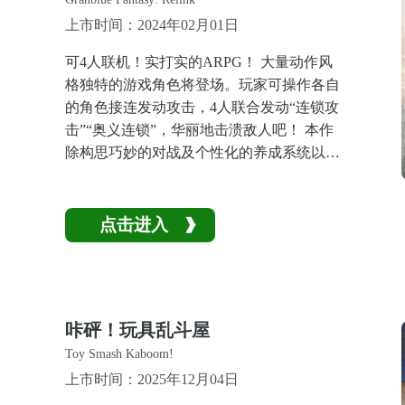
上市时间：2024年02月01日
可4人联机！实打实的ARPG！ 大量动作风
格独特的游戏角色将登场。玩家可操作各自
的角色接连发动攻击，4人联合发动“连锁攻
击”“奥义连锁”，华丽地击溃敌人吧！ 本作
除构思巧妙的对战及个性化的养成系统以
外，还有可根据玩家技术设置的辅助功能，
即便是新手玩家也可轻松上手！ 和朋友一起
组队，体验冒险与对战吧！
点击进入
咔砰！玩具乱斗屋
Toy Smash Kaboom!
上市时间：2025年12月04日