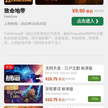
致命地带
¥9.90
¥22.00
券后
FatalZone
点击进入
上市时间：2023年10月23日
FatalZone是一款以后世界末日为背景，融合Roguelike和RPG元素
的自动射击游戏。消灭成群僵尸，收集资源，升级营地，培养佣
兵。人类必须不惜一切代价生存下去！
史低
无明天道：江户之黯 标准版
Blind Fate: Edo no Yami
-75%
¥15.75
券后
¥70.00
超史低
至暗童话 标准版
The Darkest Tales
-75%
¥15.75
券后
¥70.00