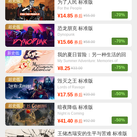
超史低
为了人民 标准版
For the People
-70%
¥14.85
券后
¥55.00
超史低
恐龙朋克 标准版
Dynopunk
-70%
¥15.66
券后
¥58.00
新史低
我的夏日冒险：另一种生活的回
忆 标准版
My Summer Adventure: Memories of
Another Life
-75%
¥8.25
¥33.00
超史低
毁灭之王 标准版
Lords of Ravage
-50%
¥17.55
券后
¥39.00
超史低
暗夜降临 标准版
Night is Coming
-50%
¥41.40
券后
¥92.00
王储杰瑞安的生平与苦难 标准版