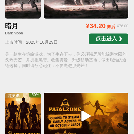
暗月
¥34.20
¥76.00
券后
Dark Moon
点击进入
上市时间：2025年10月29日
是一款生存策略游戏，为了生存下去，你必须竭尽所能躲避太阳的
炙热光芒，并拥抱黑暗。收集资源，升级移动基地，做出艰难的道
德选择，同时请务必记住：不要走进那光芒！
-50%
超史低