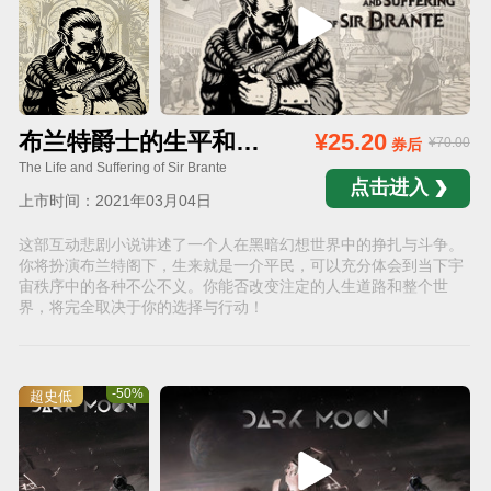
布兰特爵士的生平和痛苦
¥25.20
¥70.00
券后
The Life and Suffering of Sir Brante
点击进入
上市时间：2021年03月04日
这部互动悲剧小说讲述了一个人在黑暗幻想世界中的挣扎与斗争。
你将扮演布兰特阁下，生来就是一介平民，可以充分体会到当下宇
宙秩序中的各种不公不义。你能否改变注定的人生道路和整个世
界，将完全取决于你的选择与行动！
-50%
超史低